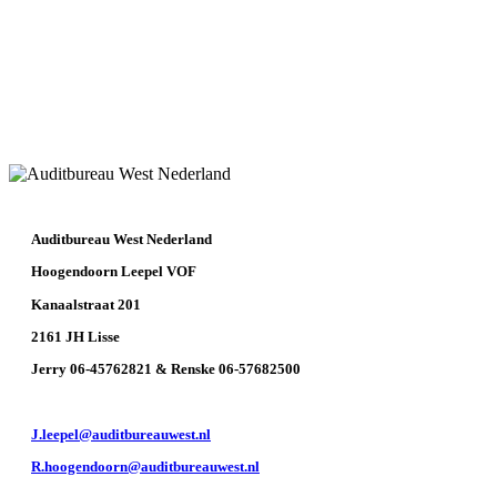
Auditbureau West Nederland
Hoogendoorn Leepel VOF
Kanaalstraat 201
2161 JH Lisse
Jerry 06-45762821 & Renske 06-57682500
J.leepel@auditbureauwest.nl
R.hoogendoorn@auditbureauwest.nl